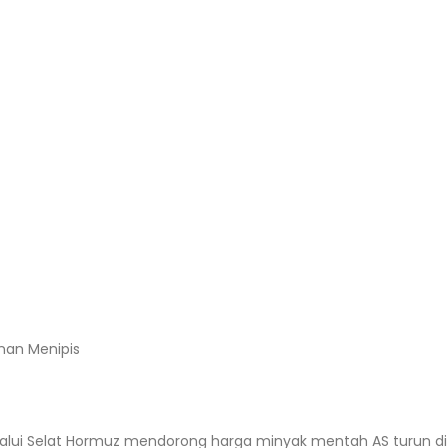
nan Menipis
elalui Selat Hormuz mendorong harga minyak mentah AS turun d