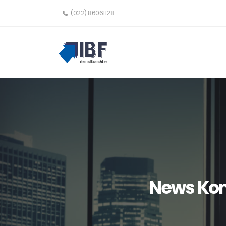
(022) 86061128
News Komo