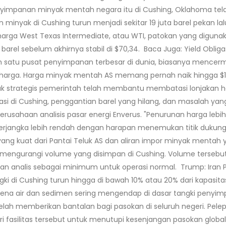
yimpanan minyak mentah negara itu di Cushing, Oklahoma telah 
minyak di Cushing turun menjadi sekitar 19 juta barel pekan lal
, harga West Texas Intermediate, atau WTI, patokan yang dig
rel sebelum akhirnya stabil di $70,34. Baca Juga: Yield Obligas
lah satu pusat penyimpanan terbesar di dunia, biasanya mencer
ga. Harga minyak mentah AS memang pernah naik hingga $119,4
yak strategis pemerintah telah membantu membatasi lonjakan ha
uasi di Cushing, penggantian barel yang hilang, dan masalah yang
 perusahaan analisis pasar energi Enverus. "Penurunan harga leb
erjangka lebih rendah dengan harapan menemukan titik duk
yang kuat dari Pantai Teluk AS dan aliran impor minyak menta
ah mengurangi volume yang disimpan di Cushing. Volume terseb
an analis sebagai minimum untuk operasi normal. Trump: Iran P
ki di Cushing turun hingga di bawah 10% atau 20% dari kapasitas
rena air dan sedimen sering mengendap di dasar tangki penyi
lah memberikan bantalan bagi pasokan di seluruh negeri. Pele
ri fasilitas tersebut untuk menutupi kesenjangan pasokan glob