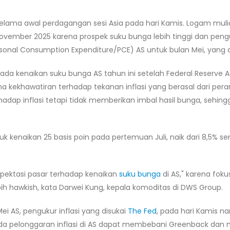
selama awal perdagangan sesi Asia pada hari Kamis. Logam muli
 November 2025 karena prospek suku bunga lebih tinggi dan peng
rsonal Consumption Expenditure/PCE) AS untuk bulan Mei, yang a
ada kenaikan suku bunga AS tahun ini setelah Federal Reserv
 kekhawatiran terhadap tekanan inflasi yang berasal dari peran
rhadap inflasi tetapi tidak memberikan imbal hasil bunga, sehi
 kenaikan 25 basis poin pada pertemuan Juli, naik dari 8,5% s
spektasi pasar terhadap kenaikan
suku bunga
di AS," karena foku
ih hawkish, kata Darwei Kung, kepala komoditas di DWS Group.
 AS, pengukur inflasi yang disukai
The Fed
, pada hari Kamis n
anda pelonggaran inflasi di AS dapat membebani Greenback da