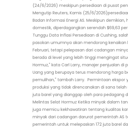
(24/6/2026) meskipun persediaan di pusat pen
Mengutip Reuters, Kamis (25/6/2026)persediaan 
Badan Informasi Energi AS. Meskipun demikian
domestik, diperdagangkan serendah $69,63 per ba
Tunggu Data Inflasi Persediaan di Cushing, sa
pasokan umumnya akan mendorong kenaikan har
Februari, tetapi pelepasan dari cadangan min
berada di level yang lebih tinggi mengingat sit
Hormuz," kata Carl Larry, manajer penjualan di
Uang yang berupaya terus mendorong harga b
pemulihan," tambah Larry. Permintaan ekspor 
produksi yang tidak direncanakan di sana tel
juta barel yang dianggap oleh para pedagang d
Melintas Selat Hormuz Ketika minyak dalam tang
juga memicu kekhawatiran tentang kualitas ka
minyak dari cadangan darurat pemerintah AS te
pemerintah untuk melepaskan 172 juta barel da