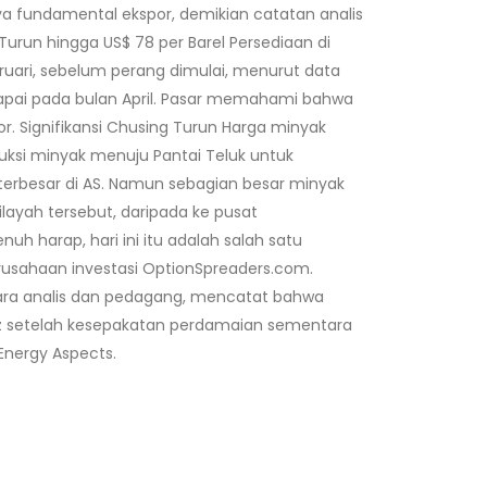
ya fundamental ekspor, demikian catatan analis
 Turun hingga US$ 78 per Barel Persediaan di
ebruari, sebelum perang dimulai, menurut data
 dicapai pada bulan April. Pasar memahami bahwa
r. Signifikansi Chusing Turun Harga minyak
ksi minyak menuju Pantai Teluk untuk
 terbesar di AS. Namun sebagian besar minyak
layah tersebut, daripada ke pusat
h harap, hari ini itu adalah salah satu
 perusahaan investasi OptionSpreaders.com.
para analis dan pedagang, mencatat bahwa
muz setelah kesepakatan perdamaian sementara
Energy Aspects.