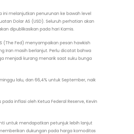
a ini melanjutkan penurunan ke bawah level
uatan Dolar AS (USD). Seluruh perhatian akan
kan dipublikasikan pada hari Kamis.
e AS (The Fed) menyampaikan pesan hawkish
g Iran masih berlanjut. Perlu dicatat bahwa
ngga menjadi kurang menarik saat suku bunga
eminggu lalu, dan 66,4% untuk September, naik
s pada inflasi oleh Ketua Federal Reserve, Kevin
anti untuk mendapatkan petunjuk lebih lanjut
n memberikan dukungan pada harga komoditas