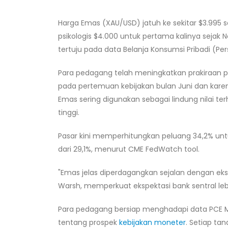
Harga Emas (XAU/USD) jatuh ke sekitar $3.995 
psikologis $4.000 untuk pertama kalinya sejak
tertuju pada data Belanja Konsumsi Pribadi (Pe
Para pedagang telah meningkatkan prakiraan p
pada pertemuan kebijakan bulan Juni dan karena
Emas sering digunakan sebagai lindung nilai te
tinggi.
Pasar kini memperhitungkan peluang 34,2% untuk
dari 29,1%, menurut CME FedWatch tool.
"Emas jelas diperdagangkan sejalan dengan ek
Warsh, memperkuat ekspektasi bank sentral leb
Para pedagang bersiap menghadapi data PCE Mei
tentang prospek
kebijakan moneter
. Setiap t