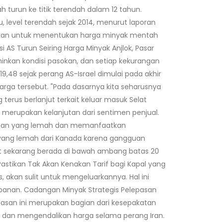
turun ke titik terendah dalam 12 tahun.
u, level terendah sejak 2014, menurut laporan
unakan untuk menentukan harga minyak mentah
i AS Turun Seiring Harga Minyak Anjlok, Pasar
minkan kondisi pasokan, dan setiap kekurangan
8 sejak perang AS-Israel dimulai pada akhir
rga tersebut. "Pada dasarnya kita seharusnya
 terus berlanjut terkait keluar masuk Selat
ih merupakan kelanjutan dari sentimen penjual.
ungan yang lemah dan memanfaatkan
h yang lemah dari Kanada karena gangguan
ut sekarang berada di bawah ambang batas 20
astikan Tak Akan Kenakan Tarif bagi Kapal yang
, akan sulit untuk mengeluarkannya. Hal ini
mpanan. Cadangan Minyak Strategis Pelepasan
pasan ini merupakan bagian dari kesepakatan
al dan mengendalikan harga selama perang Iran.