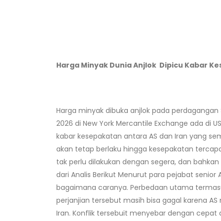
Harga Minyak
Dunia
Anjlok
Dipicu Kabar Ke
Harga minyak dibuka anjlok pada perdagangan S
2026 di New York Mercantile Exchange ada di US$ 
kabar kesepakatan antara AS dan Iran yang s
akan tetap berlaku hingga kesepakatan terca
tak perlu dilakukan dengan segera, dan bahka
dari Analis Berikut Menurut para pejabat seni
bagaimana caranya. Perbedaan utama termasuk n
perjanjian tersebut masih bisa gagal karena AS
Iran. Konflik tersebuit menyebar dengan cepa