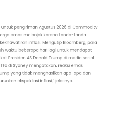
s untuk pengiriman Agustus 2026 di Commodity
oi. Harga emas melonjak karena tanda-tanda
khawatiran inflasi. Mengutip Bloomberg, para
h waktu beberapa hari lagi untuk mendapat
ekat Presiden AS Donald Trump di media sosial
 ETFx di Sydney mengatakan, reaksi emas
Trump yang tidak menghasilkan apa-apa dan
nkan ekspektasi inflasi," jelasnya.