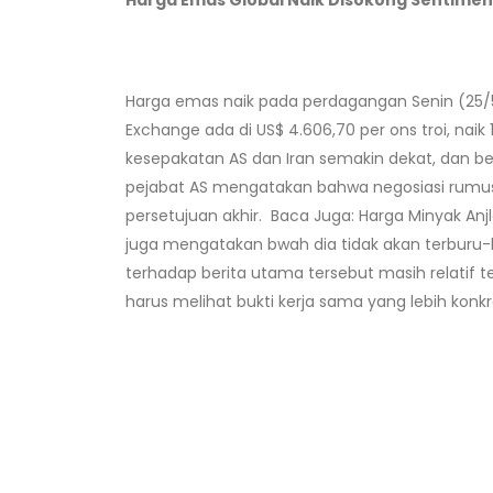
Harga Emas
Global
Naik Disokong Sentimen
Harga emas naik pada perdagangan Senin (25/5
Exchange ada di US$ 4.606,70 per ons troi, naik
kesepakatan AS dan Iran semakin dekat, dan b
pejabat AS mengatakan bahwa negosiasi rumus
persetujuan akhir. Baca Juga: Harga Minyak Anj
juga mengatakan bwah dia tidak akan terburu-b
terhadap berita utama tersebut masih relatif
harus melihat bukti kerja sama yang lebih konk