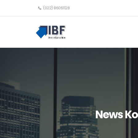
(022) 86061128
News Kom