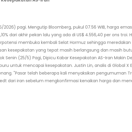
 Kesepakatan AS-Iran
/2026) pagi. Mengutip Bloomberg, pukul 07.56 WIB, harga ema
 1,10% dari akhir pekan lalu yang ada di US$ 4.556,40 per ons tr
erpotensi membuka kembali Selat Hormuz sehingga meredakan ke
an kesepakatan yang tepat masih berlangsung dan masih butu
lok Senin (25/5) Pagi, Dipicu Kabar Kesepakatan AS-Iran Makin D
uru untuk mencapai kesepakatan. Justin Lin, analis di Global X
 tenang. "Pasar telah beberapa kali menyaksikan pengumuman 
redt dari iran sebelum mengkonfirmasi kenaikan harga dan menuru