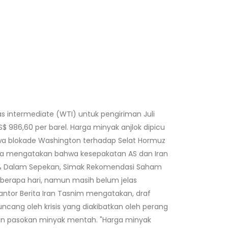
s intermediate (WTI) untuk pengiriman Juli
S$ 986,60 per barel. Harga minyak anjlok dipicu
wa blokade Washington terhadap Selat Hormuz
nya mengatakan bahwa kesepakatan AS dan Iran
,35% Dalam Sepekan, Simak Rekomendasi Saham
eberapa hari, namun masih belum jelas
antor Berita Iran Tasnim mengatakan, draf
uncang oleh krisis yang diakibatkan oleh perang
kan pasokan minyak mentah. "Harga minyak