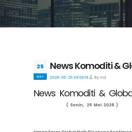
News Komoditi & Glo
25
MAY
2026-05-25 09:59:19
By rnd
News Komoditi & Globa
(
Senin
,
25
Mei 2026 )