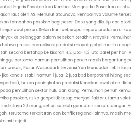
eri Inggris Pasokan Iran Kembali Mengalir ke Pasar Iran dise
an laut oleh AS. Menurut Staunovo, kembalinya volume terse
kan tambahan pasokan bagi pasar. Data yang dikutip dari otorit
al sejak awal pekan. Selain Iran, beberapa negara produsen di kaw
inyak ke pelanggan dalam sepekan terakhir. Proyeksi Pemulihan
 bahwa proses normalisasi produksi minyak global masih mengha
secara bertahap ke kisaran 4,2 juta–4,3 juta barel per hari. A
inggu pertama, namun pemulihan penuh masih bergantung pada 
i Komunikasi, Pasar Waspadai Intervensi Yen Mendadak Lebih la
026 jika kondisi stabil Namun 1 juta–2 juta bpd berpotensi hila
ansportasi), bukan peningkatan produksi Kenaikan awal akan didor
pada pemulihan sektor hulu dan kilang. Pemulihan penuh kemungki
ika pasokan, risiko geopolitik tetap menjadi faktor utama vola
edikitnya 20 orang, sehari setelah gencatan senjata dengan Hiz
, terutama terkait Iran dan konflik regional lainnya, masih me
alasi terjadi.