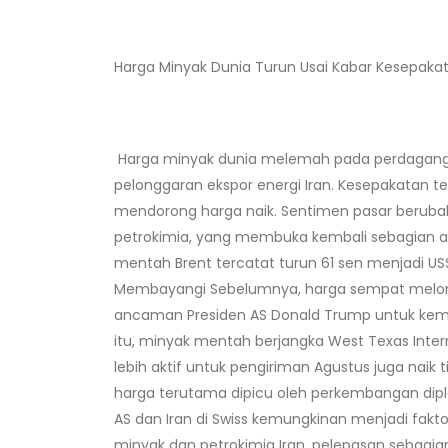
Harga Minyak Dunia Turun Usai Kabar Kesepaka
Harga minyak dunia melemah pada perdagangan 
pelonggaran ekspor energi Iran. Kesepakatan
mendorong harga naik. Sentimen pasar beruba
petrokimia, yang membuka kembali sebagian al
mentah Brent tercatat turun 61 sen menjadi US
Membayangi Sebelumnya, harga sempat melonja
ancaman Presiden AS Donald Trump untuk kemba
itu, minyak mentah berjangka West Texas Interm
lebih aktif untuk pengiriman Agustus juga naik
harga terutama dipicu oleh perkembangan dip
AS dan Iran di Swiss kemungkinan menjadi fak
minyak dan petrokimia Iran, pelepasan sebagia