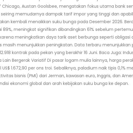
f Chicago, Austan Goolsbee, mengatakan fokus utama bank sentr
eiring memudarnya dampak tarif impor yang tinggi dan apabila k
d akan kembali menaikkan suku bunga pada Desember 2026. Berd
89%, meningkat signifikan dibandingkan 61% sebelum pertemua
arena meningkatkan daya tarik aset berbunga seperti obligasi 
s masih menunjukkan peningkatan. Data terbaru menunjukkan pa
12.918 kontrak pada pekan yang berakhir 16 Juni. Baca Juga: Indu
Lain Bergerak Variatif Di pasar logam mulia lainnya, harga pera
S$ 1.672,90 per ons troi. Sebaliknya, paladium naik tipis 0,1% men
tas bisnis (PMI) dari Jerman, kawasan euro, Inggris, dan Amerika 
disi ekonomi global dan arah kebijakan suku bunga ke depan.