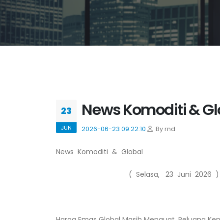
News Komoditi & Glo
23
JUN
2026-06-23 09:22:10
By rnd
News Komoditi & Global
( Selasa, 23 Juni 2026 )
Harga Emas Global Masih Menguat, Peluang Ke