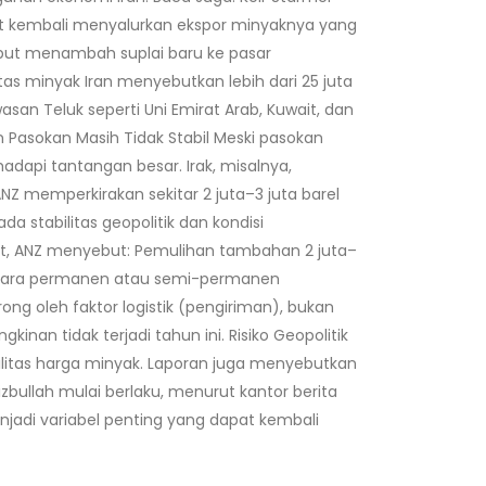
but kembali menyalurkan ekspor minyaknya yang
but menambah suplai baru ke pasar
as minyak Iran menyebutkan lebih dari 25 juta
asan Teluk seperti Uni Emirat Arab, Kuwait, dan
 Pasokan Masih Tidak Stabil Meski pasokan
dapi tantangan besar. Irak, misalnya,
NZ memperkirakan sekitar 2 juta–3 juta barel
stabilitas geopolitik dan kondisi
njut, ANZ menyebut: Pemulihan tambahan 2 juta–
ng secara permanen atau semi-permanen
ong oleh faktor logistik (pengiriman), bukan
nan tidak terjadi tahun ini. Risiko Geopolitik
tilitas harga minyak. Laporan juga menyebutkan
bullah mulai berlaku, menurut kantor berita
njadi variabel penting yang dapat kembali