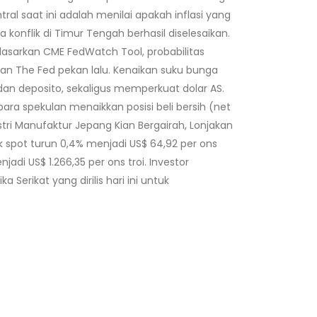
al saat ini adalah menilai apakah inflasi yang
onflik di Timur Tengah berhasil diselesaikan.
asarkan CME FedWatch Tool, probabilitas
n The Fed pekan lalu. Kenaikan suku bunga
dan deposito, sekaligus memperkuat dolar AS.
ra spekulan menaikkan posisi beli bersih (net
stri Manufaktur Jepang Kian Bergairah, Lonjakan
k spot turun 0,4% menjadi US$ 64,92 per ons
jadi US$ 1.266,35 per ons troi. Investor
Serikat yang dirilis hari ini untuk