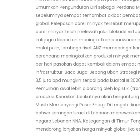
Umumkan Pengunduran Diri sebagai Perdana Ment
sebelumnya sempat terhambat akibat pembatas
global. Pelepasan barel minyak tersebut merupa
barel minyak telah melewati jalur blokade virtu
Irak juga dilaporkan meningkatkan penawaran m
mulai pulih, lembaga riset ANZ memperingatkan
berencana meningkatkan produksi minyak mentah 
per hari pasokan dapat kembali dalam empat m
infrastruktur. Baca Juga: Jepang Ubah Strateg
3,5 juta bpd mungkin terjadi pada kuartal III 2
Pemulihan awal lebih didorong oleh logistik (tr
produksi. Kenaikan berikutnya akan bergantung 
Masih Membayangi Pasar Energi Di tengah dinam
bahwa serangan Israel di Lebanon menewaskan s
negara Lebanon NNA. Ketegangan di Timur Tengah
mendorong lonjakan harga minyak global jika esk