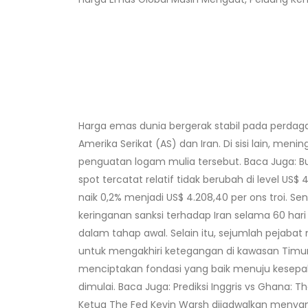
Harga emas dunia bergerak stabil pada perdag
Amerika Serikat (AS) dan Iran. Di sisi lain, m
penguatan logam mulia tersebut. Baca Juga: Bu
spot tercatat relatif tidak berubah di level US
naik 0,2% menjadi US$ 4.208,40 per ons troi. 
keringanan sanksi terhadap Iran selama 60 ha
dalam tahap awal. Selain itu, sejumlah pejabat
untuk mengakhiri ketegangan di kawasan Timur
menciptakan fondasi yang baik menuju kesep
dimulai. Baca Juga: Prediksi Inggris vs Ghana: 
Ketua The Fed Kevin Warsh dijadwalkan menya