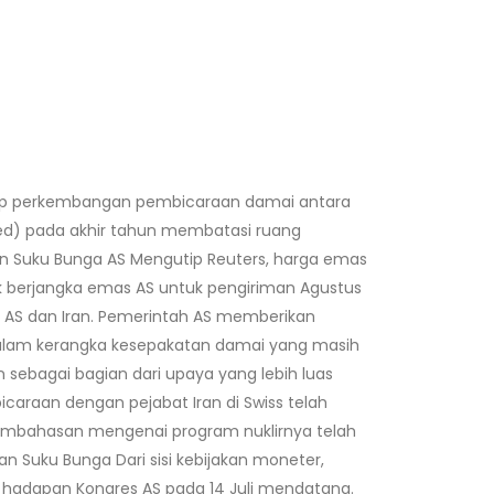
adap perkembangan pembicaraan damai antara
e Fed) pada akhir tahun membatasi ruang
kan Suku Bunga AS Mengutip Reuters, harga emas
trak berjangka emas AS untuk pengiriman Agustus
n AS dan Iran. Pemerintah AS memberikan
 dalam kerangka kesepakatan damai yang masih
n sebagai bagian dari upaya yang lebih luas
araan dengan pejabat Iran di Swiss telah
embahasan mengenai program nuklirnya telah
kan Suku Bunga Dari sisi kebijakan moneter,
hadapan Kongres AS pada 14 Juli mendatang.