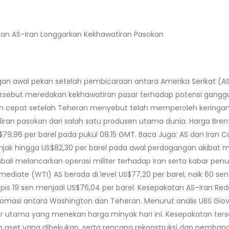
tan AS–Iran Longgarkan Kekhawatiran Pasokan
awal pekan setelah pembicaraan antara Amerika Serikat (AS) d
 tersebut meredakan kekhawatiran pasar terhadap potensi gan
h cepat setelah Teheran menyebut telah memperoleh keringan
iran pasokan dari salah satu produsen utama dunia. Harga Bre
$79,96 per barel pada pukul 08.15 GMT. Baca Juga: AS dan Ira
k hingga US$82,30 per barel pada awal perdagangan akibat m
li melancarkan operasi militer terhadap Iran serta kabar pen
ediate (WTI) AS berada di level US$77,20 per barel, naik 60 se
 tipis 19 sen menjadi US$76,04 per barel. Kesepakatan AS–Iran 
lomasi antara Washington dan Teheran. Menurut analis UBS Gi
tor utama yang menekan harga minyak hari ini. Kesepakatan ter
n aset yang dibekukan, serta rencana rekonstruksi dan pembang