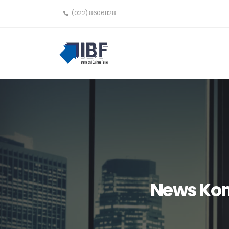
(022) 86061128
News Komo