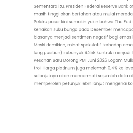
Sementara itu, Presiden Federal Reserve Bank o
masih tinggi akan bertahan atau mulai mereda s
Pelaku pasar kini semakin yakin bahwa The Fe
kenaikan suku bunga pada Desember mencapai 
biasanya menjadi sentimen negatif bagi emas k
Meski demikian, minat spekulatif terhadap ema
long position) sebanyak 9.258 kontrak menjadi 1
Pesanan Baru Dorong PMI Juni 2026 Logam Mulia 
troi. Harga platinum juga melemah 0,4% ke level U
selanjutnya akan mencermati sejumlah data aktivi
memperoleh petunjuk lebih lanjut mengenai kon