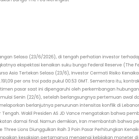
angan Selasa (23/6/2026), di tengah perhatian investor terh
eningkatnya ekspektasi kenaikan suku bunga Federal Reserve (Th
rsa Asia Tertekan Selasa (23/6), Investor Cermati Risiko Kenai
$ 4.191,09 per ons troi pada pukul 00.53 GMT. Sementara itu, kon
Sentimen pasar saat ini dipengaruhi oleh perkembangan hubunga
ri mulai Senin (22/6), setelah berlangsungnya pertemuan awal
 melaporkan berlanjutnya penurunan intensitas konflik di Lebano
 Tengah. Wakil Presiden AS JD Vance mengatakan bahwa pembic
akatan damai final. Namun demikian, Iran membantah bahwa p
The Three Lions Diunggulkan Raih 3 Poin Pasar Perhitungkan Kenai
mpaikan kesaksian pertamanya mengenai kebijakan moneter di 