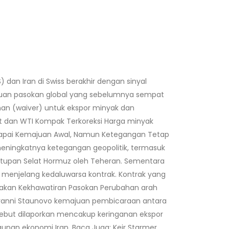
an Iran di Swiss berakhir dengan sinyal
gguan pasokan global yang sebelumnya sempat
an (waiver) untuk ekspor minyak dan
nt dan WTI Kompak Terkoreksi Harga minyak
n Capai Kemajuan Awal, Namun Ketegangan Tetap
eningkatnya ketegangan geopolitik, termasuk
utupan Selat Hormuz oleh Teheran. Sementara
n menjelang kedaluwarsa kontrak. Kontrak yang
Redakan Kekhawatiran Pasokan Perubahan arah
ovanni Staunovo kemajuan pembicaraan antara
sebut dilaporkan mencakup keringanan ekspor
unan ekonomi Iran. Baca Juga: Keir Starmer