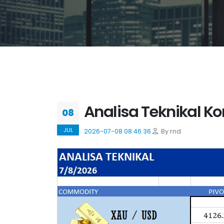
Analisa Teknikal Kom
08
JUL
2026-07-08 08:46:36
By rnd