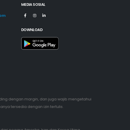
MEDIA SOSIAL
com
DOWNLOAD
ading dengan margin, dan juga wajib mengetahui
nya tersedia dengan izin tertulis.
dari negara Amerika, Iran dan Korea Utara.