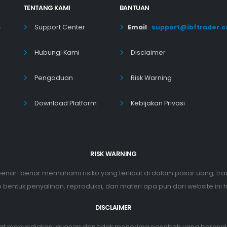
TENTANG KAMI
BANTUAN
6
Support Center
Email
:
support@ibftrader.
Hubungi Kami
Disclaimer
Pengaduan
Risk Warning
Download Platform
Kebijakan Privasi
RISK WARNING
enar-benar memahami risiko yang terlibat di dalam pasar uang, tr
bentuk penyalinan, reproduksi, dan materi apa pun dari website ini ha
DISCLAIMER
dapat menyediakan layanan dan tidak menerima nasabah yang berasal 