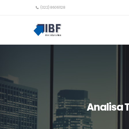
(022) 86061128
Analisa T