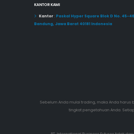
KANTOR KAMI
Kantor
:
Paskal Hyper Square Blok D No. 45-4
Bandung, Jawa Barat 40181 Indonesia
Sebelum Anda mulai trading, maka Anda harus b
tingkat pengetahuan Anda. Setiap 
PT. International Business Futures tidak 