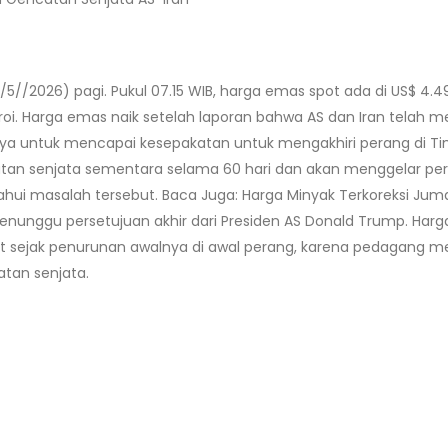
2026) pagi. Pukul 07.15 WIB, harga emas spot ada di US$ 4.498,7
troi. Harga emas naik setelah laporan bahwa AS dan Iran telah
 untuk mencapai kesepakatan untuk mengakhiri perang di Tim
an senjata sementara selama 60 hari dan akan menggelar perun
ui masalah tersebut. Baca Juga: Harga Minyak Terkoreksi Jum
nunggu persetujuan akhir dari Presiden AS Donald Trump. Harga
t sejak penurunan awalnya di awal perang, karena pedagang m
tan senjata.