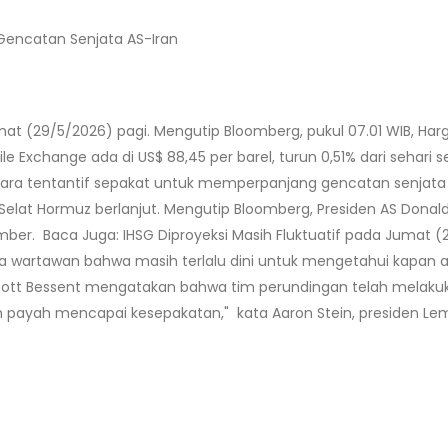
encatan Senjata AS-Iran
at (29/5/2026) pagi. Mengutip Bloomberg, pukul 07.01 WIB, Ha
le Exchange ada di US$ 88,45 per barel, turun 0,51% dari sehari 
ecara tentantif sepakat untuk memperpanjang gencatan senjata 
Selat Hormuz berlanjut. Mengutip Bloomberg, Presiden AS Dona
ber. Baca Juga: IHSG Diproyeksi Masih Fluktuatif pada Jumat 
a wartawan bahwa masih terlalu dini untuk mengetahui kapan 
ott Bessent mengatakan bahwa tim perundingan telah melakuka
payah mencapai kesepakatan," kata Aaron Stein, presiden Lemba