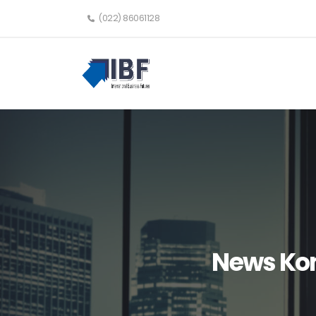
(022) 86061128
News Kom