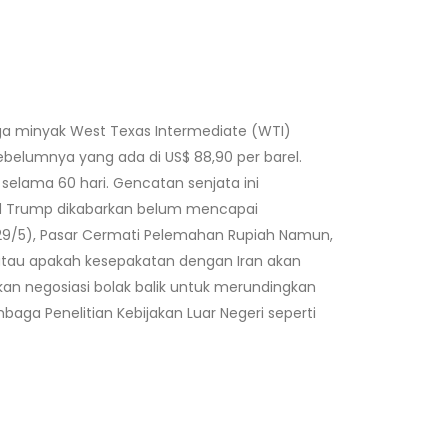
rga minyak West Texas Intermediate (WTI)
sebelumnya yang ada di US$ 88,90 per barel.
selama 60 hari. Gencatan senjata ini
ld Trump dikabarkan belum mencapai
(29/5), Pasar Cermati Pelemahan Rupiah Namun,
atau apakah kesepakatan dengan Iran akan
n negosiasi bolak balik untuk merundingkan
ga Penelitian Kebijakan Luar Negeri seperti