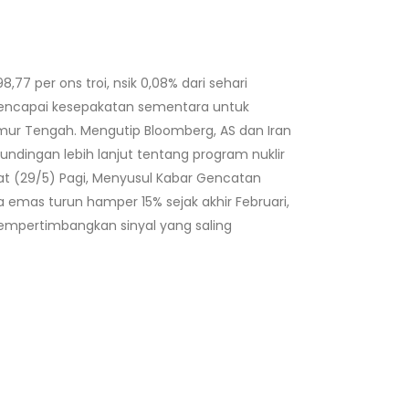
7 per ons troi, nsik 0,08% dari sehari
 mencapai kesepakatan sementara untuk
ur Tengah. Mengutip Bloomberg, AS dan Iran
dingan lebih lanjut tentang program nuklir
at (29/5) Pagi, Menyusul Kabar Gencatan
 emas turun hamper 15% sejak akhir Februari,
empertimbangkan sinyal yang saling