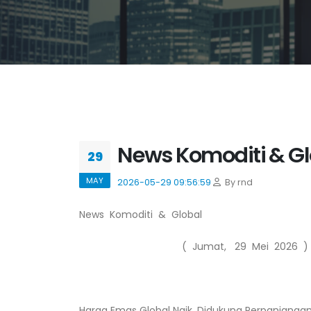
News Komoditi & Glo
29
MAY
2026-05-29 09:56:59
By rnd
News Komoditi & Global
( Jumat, 29 Mei 2026 )
Harga Emas Global Naik, Didukung Perpanjanga